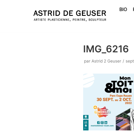
BIO
Aller
au
contenu
IMG_6216
par
Astrid 2 Geuser
sep