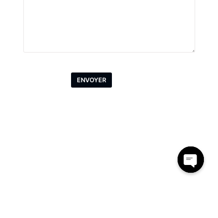
picheplume@hotmail.fr
phone : 06 18 83 16 48