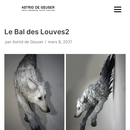
Aller
au
Le Bal des Louves2
contenu
par
Astrid de Geuser
mars 8, 2021