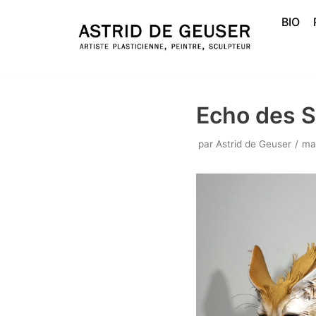
BIO
Aller
au
contenu
Echo des S
par
Astrid de Geuser
ma