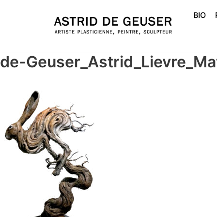
BIO
Aller
au
contenu
de-Geuser_Astrid_Lievre_M